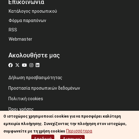
Επικοινωνία
Κατάλογος προσωπικού
Φόρμα παραπόνων
RSS
Webmaster
Ακολουθήστε μας
Δήλωση προσβασιμότητας
Προστασία προσωπικών δεδομένων
Πολιτική cookies
Όροι χρήσης
Ο ιστοχώρος χρησιμοποιεί cookies για να προσφέρει καλύτερη
Προηγούμενος ιστότοπος
εμπειρία πλοήγησης. Συνεχίζοντας την πλοήγηση στον ιστοχώρο,
Image credits: Some designed by Freepik
Περισσότερα
συμφωνείτε με τη χρήση cookies