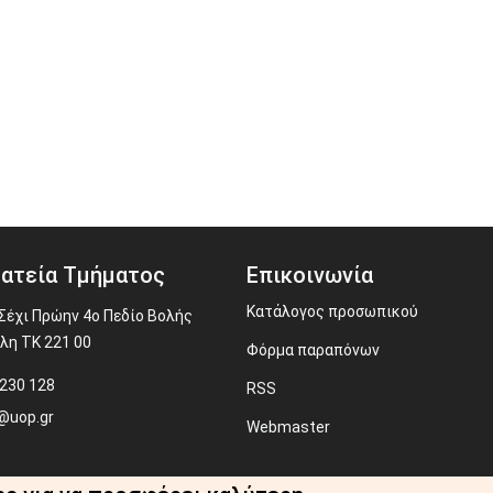
ατεία Τμήματος
Επικοινωνία
Κατάλογος προσωπικού
Σέχι Πρώην 4ο Πεδίο Βολής
λη ΤΚ 221 00
Φόρμα παραπόνων
230 128
RSS
@uop.gr
Webmaster