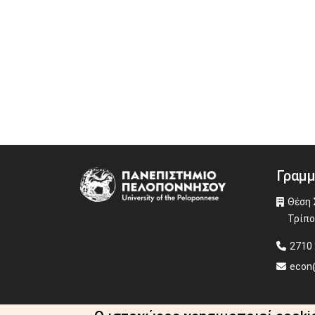
Γραμμ
Image
Θέση 
Τρίπο
2710 
econ