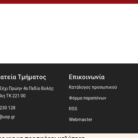
ατεία Τμήματος
Επικοινωνία
Κατάλογος προσωπικού
Σέχι Πρώην 4ο Πεδίο Βολής
λη ΤΚ 221 00
Φόρμα παραπόνων
230 128
RSS
@uop.gr
Webmaster