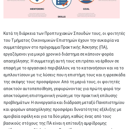
Kατά τη διάρκεια των Προπτυχιακών Σπουδών τους, οι φοιτητές
του Τµήµατος Οικονομικών Επιστημών έχουν την ευκαιρία να
συµµετάσχουν στο πρόγραµµα Πρακτικής Άσκησης (ΠΑ),
εργαζόµενοι για µικρό χρονικό διάστηµα σε κάποιον φορέα
απασχόλησης. Η συµµετοχή αυτή τους επιτρέπει να έρθουν σε
επαφή µε το εργασιακό περιβάλλον, να το κατανοήσουν και να το
εµπλουτίσουν µε τις λύσεις που η επιστήµη τους και η φρεσκάδα
της σκέψης τους προσφέρουν. Από τη µεριά τους, οι φοιτητές
αποκτούν αυτοπεποίθηση, γεφυρώνοντας για πρώτη φορά την
αποκτούµενη επιστηµονική γνώση µε την πρακτική επίλυσης
προβληµάτων. Η συνεργασία και διάδραση µεταξύ Πανεπιστηµίου
και φορέων απασχόλησης προσφέρει δυνατότητες εξέλιξης µε
αµοιβαία οφέλη και για τα δύο µέρη, καθώς ένας από τους
βασικούς στόχους της ΠΑ είναι η επίτευξη αμφίδρομης