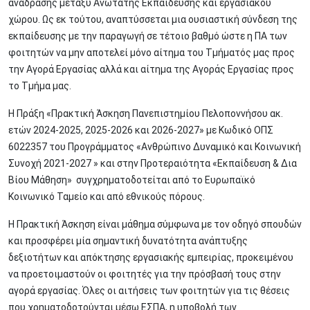
ανάδρασης μεταξύ Ανώτατης Εκπαίδευσης και εργασιακού
χώρου. Ως εκ τούτου, αναπτύσσεται μια ουσιαστική σύνδεση της
εκπαίδευσης με την παραγωγή σε τέτοιο βαθμό ώστε η ΠΑ των
φοιτητών να μην αποτελεί μόνο αίτημα του Τμήματός μας προς
την Αγορά Εργασίας αλλά και αίτημα της Αγοράς Εργασίας προς
το Τμήμα μας.
Η Πράξη «Πρακτική Άσκηση Πανεπιστημίου Πελοποννήσου ακ.
ετών 2024-2025, 2025-2026 και 2026-2027» με Κωδικό ΟΠΣ
6022357 του Προγράμματος «Ανθρώπινο Δυναμικό και Κοινωνική
Συνοχή 2021-2027 » και στην Προτεραιότητα «Εκπαίδευση & Δια
Βίου Μάθηση» συγχρηματοδοτείται από το Ευρωπαϊκό
Κοινωνικό Ταμείο και από εθνικούς πόρους.
Η Πρακτική Άσκηση είναι μάθημα σύμφωνα με τον οδηγό σπουδών
και προσφέρει μία σημαντική δυνατότητα ανάπτυξης
δεξιοτήτων και απόκτησης εργασιακής εμπειρίας, προκειμένου
να προετοιμαστούν οι φοιτητές για την πρόσβασή τους στην
αγορά εργασίας. Όλες οι αιτήσεις των φοιτητών για τις θέσεις
που χρηματοδοτούνται μέσω ΕΣΠΑ, η υποβολή των