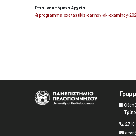
Επισυναπτόμενα Αρχεία
programma-exetastikis-earinoy-ak-examinoy-20
Γραμμ
Image
Θέση 
Τρίπο
2710 
econ