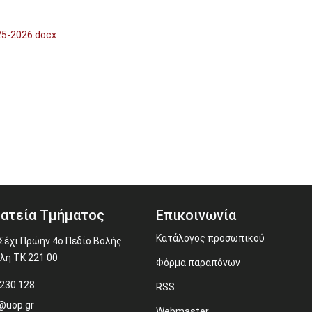
25-2026.docx
ατεία Τμήματος
Επικοινωνία
Κατάλογος προσωπικού
Σέχι Πρώην 4ο Πεδίο Βολής
λη ΤΚ 221 00
Φόρμα παραπόνων
230 128
RSS
@uop.gr
Webmaster