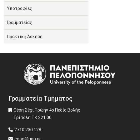
Υποτροφίες
Γραμματείας
Πρακτική Άσκηση
Image
Γραμματεία Τμήματος
Θέση Σέχι Πρώην 4ο Πεδίο Βολής
Τρίπολη ΤΚ 221 00
2710 230 128
econ@uop.gr