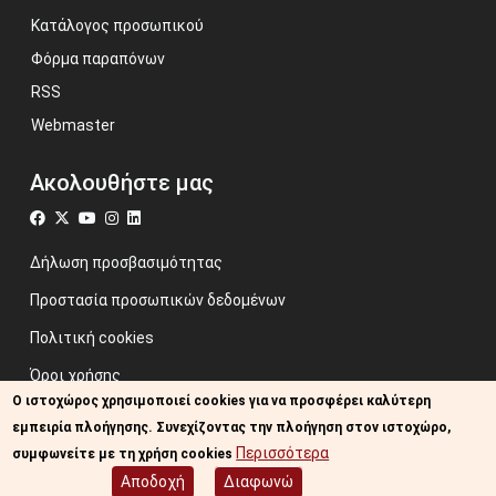
Κατάλογος προσωπικού
Φόρμα παραπόνων
RSS
Webmaster
Ακολουθήστε μας
Δήλωση προσβασιμότητας
Προστασία προσωπικών δεδομένων
Πολιτική cookies
Όροι χρήσης
Ο ιστοχώρος χρησιμοποιεί cookies για να προσφέρει καλύτερη
Προηγούμενος ιστότοπος
εμπειρία πλοήγησης. Συνεχίζοντας την πλοήγηση στον ιστοχώρο,
Image credits: Some designed by Freepik
Περισσότερα
συμφωνείτε με τη χρήση cookies
Αποδοχή
Διαφωνώ