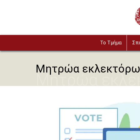
Παράκαμψη προς το κυρίως περιεχόμενο
Im
To Τμήμα
Σπ
Μητρώα εκλεκτόρω
Μητρώα εκλε
Image