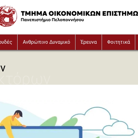
age
ουδές
Ανθρώπινο Δυναμικό
Έρευνα
Φοιτητικά
ν
κτόρων