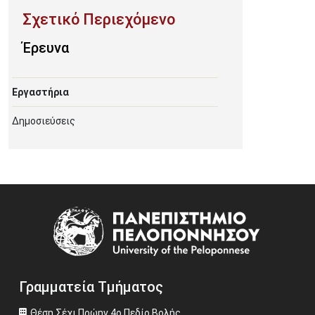
Έρευνα
Εργαστήρια
Δημοσιεύσεις
Image
Γραμματεία Τμήματος
Θέση Σέχι Πρώην 4ο Πεδίο Βολής